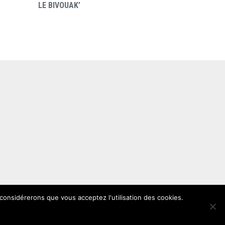
LE BIVOUAK’
 considérerons que vous acceptez l'utilisation des cookies.
 du site
Mentions légales
Politique de confidentialité