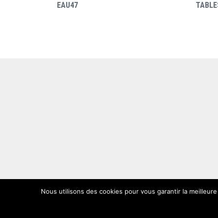
EAU47
TABLE
Nous utilisons des cookies pour vous garantir la meilleure
WPCréations 2026 © - Tous droits réservés.