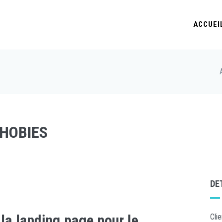
ACCUEI
PHOBIES
DE
la landing page pour le
Clie