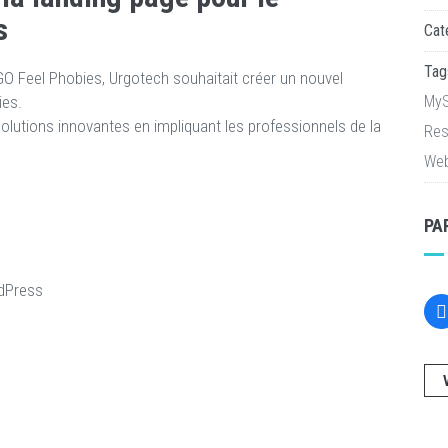
s
Cat
Tag
O Feel Phobies, Urgotech souhaitait créer un nouvel
ies.
My
lutions innovantes en impliquant les professionnels de la
Res
Web
PA
rdPress