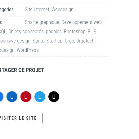
egories
Site internet
,
Webdesign
s
Charte graphique
,
Developpement web
,
SQL
,
Objets connectés
,
phobies
,
Photoshop
,
PHP
,
ponsive design
,
Santé
,
Start-up
,
Urgo
,
Urgotech
,
design
,
WordPress
RTAGER CE PROJET
VISITER LE SITE