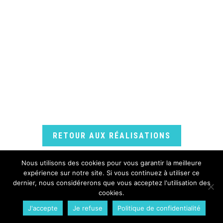
RETOUR AUX RÉALISATIONS
Nous utilisons des cookies pour vous garantir la meilleure
expérience sur notre site. Si vous continuez à utiliser ce
dernier, nous considérerons que vous acceptez l'utilisation des
cookies.
WPCréations 2026 © - Tous droits réservés.
J'accepte
Je refuse
Politique de confidentialité
Plan du site
Mentions légales
Politique de confidentialité