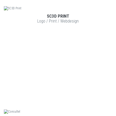
SC3D PRINT
VOIR LE PROJET
Logo
/
Print
/
Webdesign