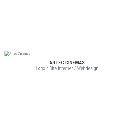
ARTEC CINÉMAS
VOIR LE PROJET
Logo
/
Site internet
/
Webdesign