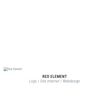
RED ELEMENT
VOIR LE PROJET
Logo
/
Site internet
/
Webdesign