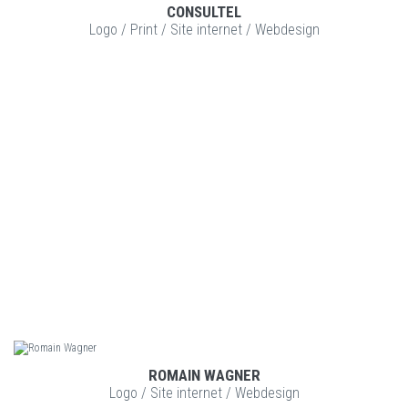
CONSULTEL
VOIR LE PROJET
Logo
/
Print
/
Site internet
/
Webdesign
ROMAIN WAGNER
VOIR LE PROJET
Logo
/
Site internet
/
Webdesign