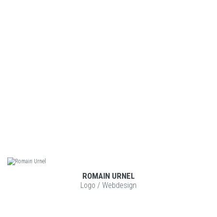
ROMAIN URNEL
VOIR LE PROJET
Logo
/
Webdesign