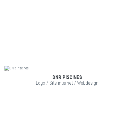
DNR PISCINES
VOIR LE PROJET
Logo
/
Site internet
/
Webdesign