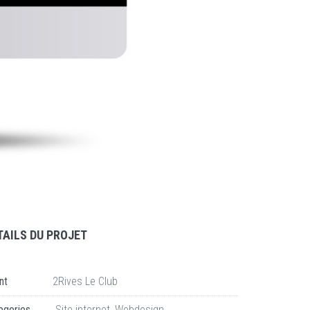
TAILS DU PROJET
nt
2Rives Le Club
egories
Site internet
,
Webdesign