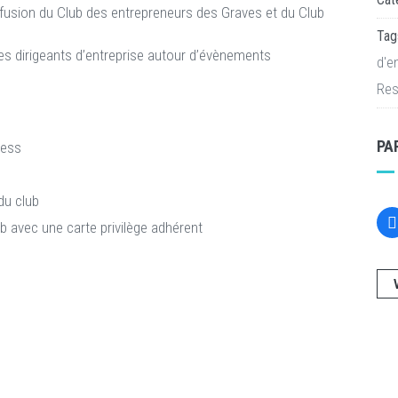
la fusion du Club des entrepreneurs des Graves et du Club
Tag
es dirigeants d’entreprise autour d’évènements
d'e
Res
PA
ress
du club
b avec une carte privilège adhérent