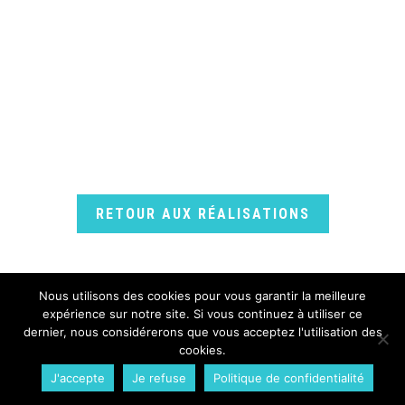
RETOUR AUX RÉALISATIONS
Nous utilisons des cookies pour vous garantir la meilleure
expérience sur notre site. Si vous continuez à utiliser ce
dernier, nous considérerons que vous acceptez l'utilisation des
cookies.
WPCréations 2026 © - Tous droits réservés.
J'accepte
Je refuse
Politique de confidentialité
Plan du site
Mentions légales
Politique de confidentialité