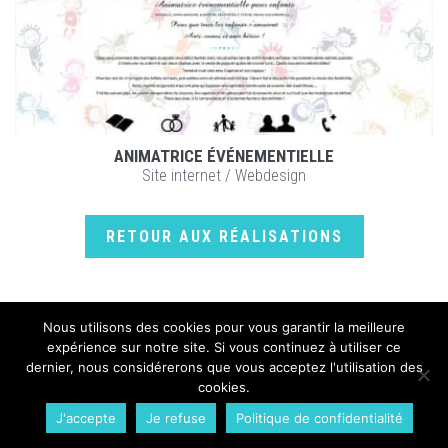
ANIMATRICE ÉVÉNEMENTIELLE
Site internet
/
Webdesign
RETOUR AUX RÉALISATIONS
VOIR LE PROJET
Nous utilisons des cookies pour vous garantir la meilleure
expérience sur notre site. Si vous continuez à utiliser ce
dernier, nous considérerons que vous acceptez l'utilisation des
cookies.
WPCréations 2026 © - Tous droits réservés.
J'accepte
Je refuse
Politique de confidentialité
Plan du site
Mentions légales
Politique de confidentialité