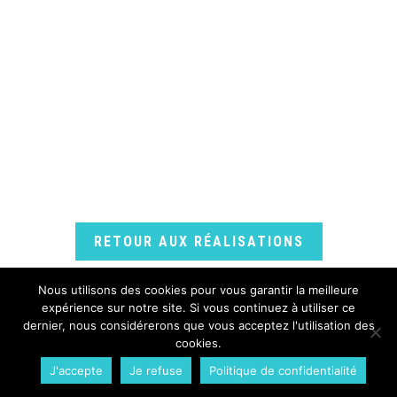
RETOUR AUX RÉALISATIONS
Nous utilisons des cookies pour vous garantir la meilleure
expérience sur notre site. Si vous continuez à utiliser ce
dernier, nous considérerons que vous acceptez l'utilisation des
cookies.
WPCréations 2026 © - Tous droits réservés.
J'accepte
Je refuse
Politique de confidentialité
Plan du site
Mentions légales
Politique de confidentialité